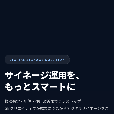
DIGITAL SIGNAGE SOLUTION
CLOUD CMS PLATFORM
ADVERTISEMENT MEDIA
CREATIVE PRODUCTION
サイネージ運用を、
BeyondCAST
街と店舗を活かす、
“伝わる”を設計する、
もっとスマートに
広告メディア戦略
コンテンツ制作
初期費用不要・4G回線付きで、スピーディーに導入完了。
直感的なクラウド一元管理が、日々の運用業務をスマートに
機器選定・配信・運用改善までワンストップ。
生活者の身近にあるデジタルサイネージを活用し、認知拡大
テンプレート制作や既存データを活用した動画制作など、
最適化します。
SBクリエイティブが成果につながるデジタルサイネージをご
とアクションを創出。
ニーズに合った魅力的なコンテンツを制作します！