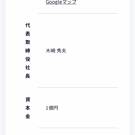
Googleマップ
代
表
取
締
木崎 秀夫
役
社
長
資
本
1億円
金