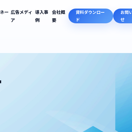
ネー
広告メディ
導入事
会社概
資料ダウンロー
お問
ア
例
要
ド
せ
せ